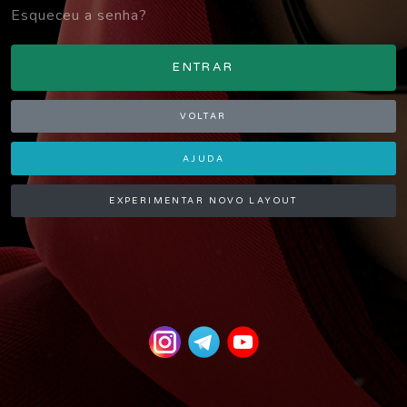
Esqueceu a senha?
ENTRAR
VOLTAR
AJUDA
EXPERIMENTAR NOVO LAYOUT